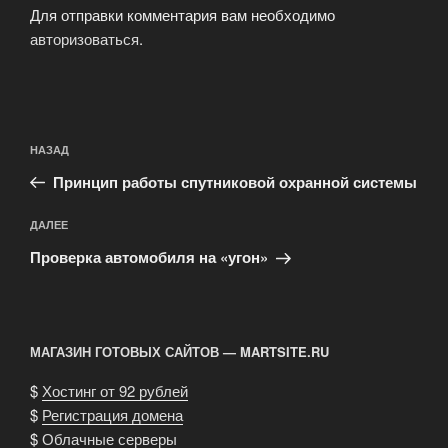
Для отправки комментария вам необходимо
авторизоваться
.
Навигация
Предыдущая
НАЗАД
по
запись:
записям
Принцип работы спутниковой охранной системы
Следующая
ДАЛЕЕ
запись
Проверка автомобиля на «угон»
МАГАЗИН ГОТОВЫХ САЙТОВ — MARTSITE.RU
$
Хостинг от 92 рублей
$
Регистрация домена
$
Облачные серверы