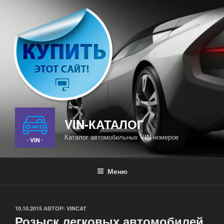
Перейти
к
содержимому
VIN-КАТАЛОГ
Каталог автомобильных VIN номеров
Меню
ОПУБЛИКОВАНО
10.10.2015
АВТОР:
VINCAT
Розыск легковых автомобилей