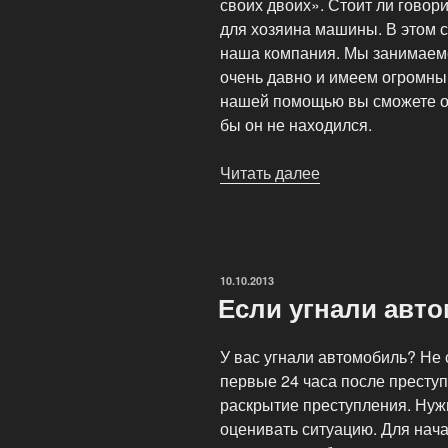
своих двоих». Стоит ли говор
для хозяина машины. В этом 
наша компания. Мы занимаем
очень давно и имеем огромный
нашей помощью вы сможете от
бы он не находился.
Читать далее
«Розыск
угнанных
авто»
ОПУБЛИКОВАНО
10.10.2013
Если угнали авт
У вас угнали автомобиль? Не 
первые 24 часа после престу
раскрытие преступления. Нуж
оценивать ситуацию. Для нача