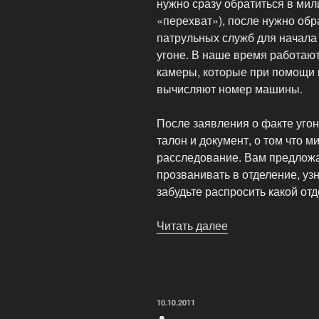
нужно сразу обратиться в ми
«перехват»), после нужно об
патрульных служб для начала
угоне. В наше время работаю
камеры, которые при помощи 
вычисляют номер машины.
После заявления о факте уго
талон и документ, о том что 
расследование. Вам предложа
прозванивать в отделение, уз
забудьте распросить какой от
Читать далее
«Если
угнали
автомобиль»
ОПУБЛИКОВАНО
10.10.2011