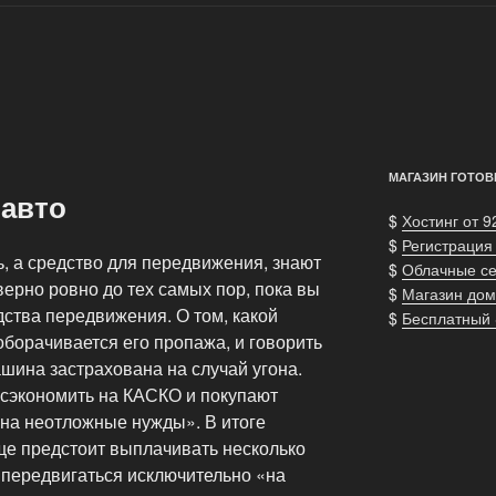
МАГАЗИН ГОТОВ
 авто
$
Хостинг от 9
$
Регистрация
ь, а средство для передвижения, знают
$
Облачные с
верно ровно до тех самых пор, пока вы
$
Магазин дом
дства передвижения. О том, какой
$
Бесплатный
оборачивается его пропажа, и говорить
машина застрахована на случай угона.
 сэкономить на КАСКО и покупают
«на неотложные нужды». В итоге
ще предстоит выплачивать несколько
я передвигаться исключительно «на