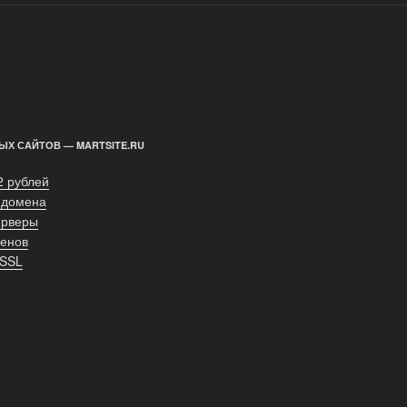
ЫХ САЙТОВ — MARTSITE.RU
2 рублей
 домена
ерверы
енов
 SSL