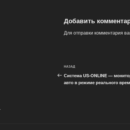
Добавить коммента
Для отправки комментария в
Навигация
Предыдущая
НАЗАД
по
запись:
Система US-ONLINE — монито
записям
авто в режиме реального вре
.