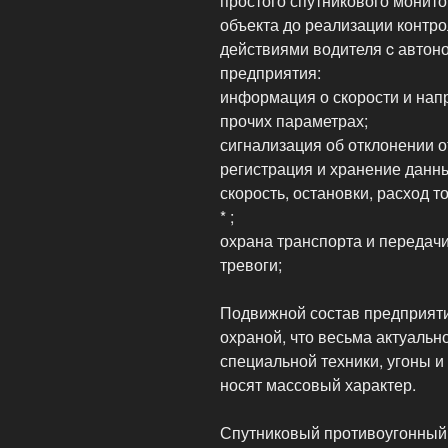
простого спутникового монит
объекта до реализации контр
действиями водителя c автоно
предприятия:
информация о скорости и нап
прочих параметрах;
сигнализация об отклонении 
регистрация и хранение данн
скорость, остановки, расход т
* ;
охрана транспорта и передачи
тревоги;
Подвижной состав предприяти
охраной, что весьма актуальн
специальной техники, угоны и
носят массовый характер.
Спутниковый противоугонный 