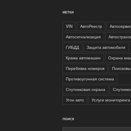
МЕТКИ
VIN
АвтоРеестр
Автосерви
Автосигнализация
Автострахо
ГИБДД
Защита автомобиля
Кража автомашин
Охрана ма
Перебивка номеров
Поисковы
Противоугонная система
Спутниковая охрана
Спутнико
Угон авто
Услуги мониторинга
ПОИСК
Искать: