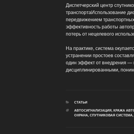
Диспетчерский центр спутник
транспортаИспользование дис
передвижением транспортных
эффективность работы автопр
потерь от нецелевого использ
На практике, система окупаетс
устранении простоев составл
один эффект от внедрения — 
дисциплинированными, понима
РУБРИКИ
СТАТЬИ
МЕТКИ
АВТОСИГНАЛИЗАЦИЯ
,
КРАЖА АВ
ОХРАНА
,
СПУТНИКОВАЯ СИСТЕМА