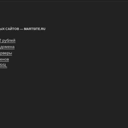
ЫХ САЙТОВ — MARTSITE.RU
2 рублей
 домена
ерверы
енов
 SSL