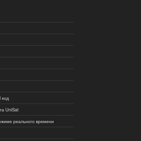
 код
та UniSat
ежиме реального времени