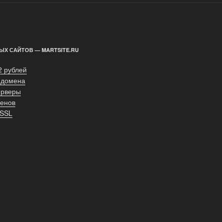
ЫХ САЙТОВ — MARTSITE.RU
2 рублей
 домена
ерверы
енов
 SSL