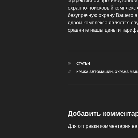
эффективной противоугонной
охранно-поисковый комплекс 
безупречную охрану Вашего а
ядром комплекса является сп
сравните нашы цены и тариф
РУБРИКИ
СТАТЬИ
МЕТКИ
КРАЖА АВТОМАШИН
,
ОХРАНА МА
Добавить коммента
Для отправки комментария в