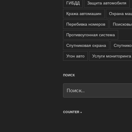
ГИБДД
Защита автомобиля
Кража автомашин
Охрана ма
Перебивка номеров
Поисковы
Противоугонная система
Спутниковая охрана
Спутнико
Угон авто
Услуги мониторинга
ПОИСК
Искать:
COUNTER +