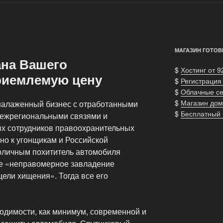
МАГАЗИН ГОТОВ
ана Вашего
$
Хостинг от 9
риемлемую цену
$
Регистрация
$
Облачные с
$
Магазин дом
алаженный бизнес с отработанными
$
Бесплатный
межрегиональными связями и
х сотрудников правоохранительных
но к угонщикам и Российской
оличным похититель автомобиля
ье «неправомерное завладение
ели хищения». Тогда все его
ходимости, как минимум, современной и