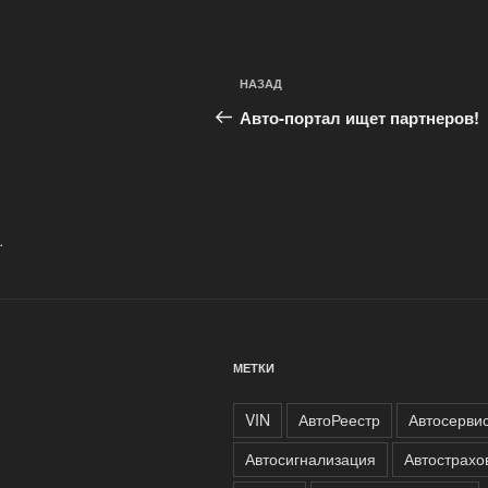
Навигация
Предыдущая
НАЗАД
по
запись:
Авто-портал ищет партнеров!
записям
.
МЕТКИ
VIN
АвтоРеестр
Автосерви
Автосигнализация
Автострахо