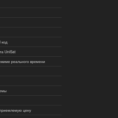
 код
та UniSat
ежиме реального времени
темы
 приемлемую цену