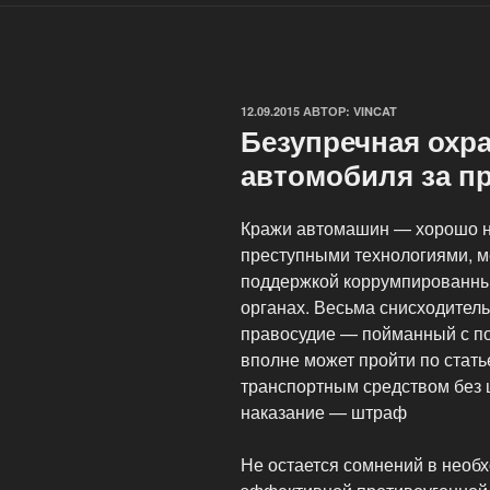
ОПУБЛИКОВАНО
12.09.2015
АВТОР:
VINCAT
Безупречная охр
автомобиля за п
Кражи автомашин — хорошо н
преступными технологиями, 
поддержкой коррумпированны
органах. Весьма снисходитель
правосудие — пойманный с п
вполне может пройти по стат
транспортным средством без ц
наказание — штраф
Не остается сомнений в необ