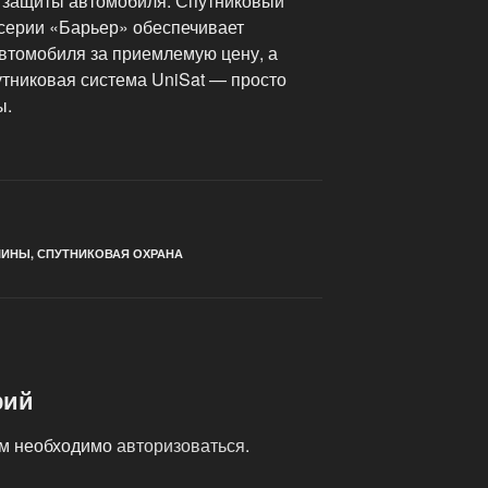
 защиты автомобиля. Спутниковый
серии «Барьер» обеспечивает
втомобиля за приемлемую цену, а
утниковая система UniSat — просто
ы.
ШИНЫ
,
СПУТНИКОВАЯ ОХРАНА
рий
ам необходимо
авторизоваться
.