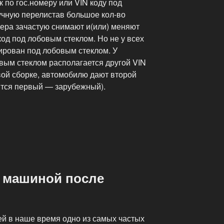
к по гос.номеру или VIN коду под
учную перелистав большое кол-во
мера зачастую снимают и(или) меняют
 код под лобовым стеклом. Но не у всех
ирован под лобовым стеклом. У
вым стеклом располагается другой VIN
вой сборке, автомобилю дают второй
ится первый — зарубежный).
с машиной после
ей в наше время одно из самых частых