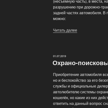
(несъемную часть), в места,
разрушению при дорожно-тра
задней частях автомобиля. В 
можно:
Читать далее
«Что
такое
VIN
номер?
Где
ОПУБЛИКОВАНО
01.07.2019
его
Охрано-поисковы
найти?»
Приобретение автомобиля всег
но и беспокойство за его без
службы и официальные дилер
автолюбителю системы охраны
кошелёк, но какие из них де
ответить на данный вопрос сн