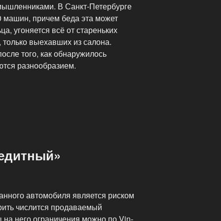
мышленниками. В Санкт-Петербурге
0 машин, причем беда эта может
ца, угоняется всё от стареньких
 только выехавших из салона.
осле того, как обнаружилось
ются разнообразием.
редитный»
анного автомобиля является риском
ерить числится продаваемый
 на него ограничения можно по Vin-