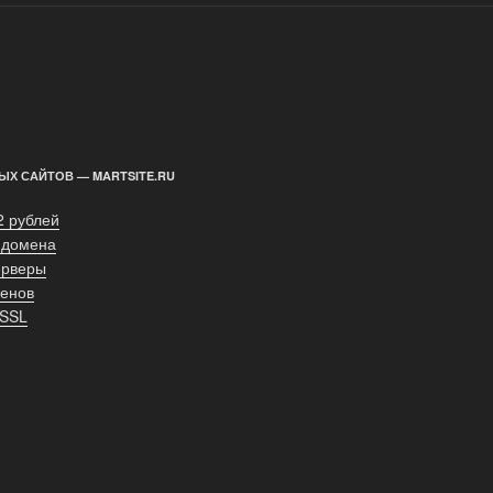
ЫХ САЙТОВ — MARTSITE.RU
2 рублей
 домена
ерверы
енов
 SSL