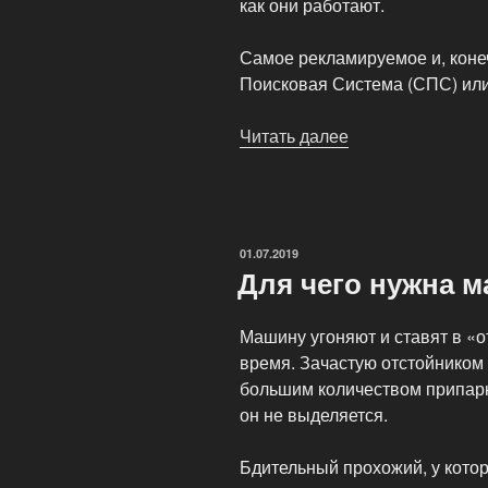
как они работают.
Самое рекламируемое и, конеч
Поисковая Система (СПС) или
Читать далее
«Охрано-
поисковые
системы»
ОПУБЛИКОВАНО
01.07.2019
Для чего нужна 
Машину угоняют и ставят в «о
время. Зачастую отстойником 
большим количеством припар
он не выделяется.
Бдительный прохожий, у кото