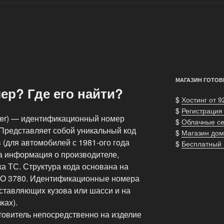
МАГАЗИН ГОТОВ
мер? Где его найти?
$
Хостинг от 9
$
Регистрация
umber) — идентификационный номер
$
Облачные с
 Представляет собой уникальный код
$
Магазин дом
 (для автомобилей с 1981-ого года
$
Бесплатный
на информация о производителе,
ка ТС. Структура кода основана на
ISO 3780. Идентификационные номера
ставляющих кузова или шасси и на
ках).
товитель непосредственно на изделие