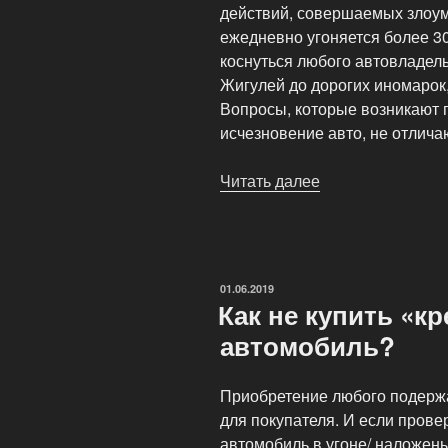
действий, совершаемых злоу
ежедневно угоняется более 3
коснуться любого автовладель
Жигулей до дорогих иномарок,
Вопросы, которые возникают п
исчезновение авто, не отлича
Читать далее
«Что
происходит
с
машиной
после
ОПУБЛИКОВАНО
01.06.2019
угона?»
Как не купить «к
автомобиль?
Приобретение любого подерж
для покупателя. И если пров
автомобиль в угоне/ наложены