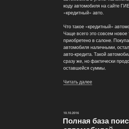
коду автомобиля на сайте ГИБД
«кредитный» авто.
Что такое «кредитный» автом
Чаще всего это совсем новое 
приобретено в салоне. Покупа
автомобиля наличными, остал
авто-кредита. Такой автомоби
сразу же, но фактически про
оставшейся суммы.
Читать далее
«Как
не
купить
«кредитный»
автомобиль?»
ОПУБЛИКОВАНО
10.10.2016
Полная база поис