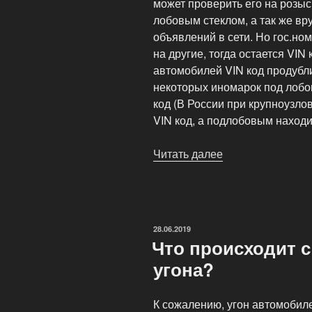
может проверить его на розыс
лобовым стеклом, а так же вр
объявлений в сети. Но гос.но
на другие, тогда остается VIN
автомобилей VIN код продубл
некоторых иномарок под лобо
код (В России при крупноузло
VIN код, а подлобовым наход
Читать далее
«Для
чего
нужна
маркировка?»
ОПУБЛИКОВАНО
28.06.2019
Что происходит 
угона?
К сожалению, угон автомобил