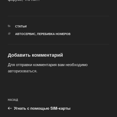
РУБРИКИ
СТАТЬИ
МЕТКИ
АВТОСЕРВИС
,
ПЕРЕБИВКА НОМЕРОВ
Добавить комментарий
Для отправки комментария вам необходимо
авторизоваться
.
Навигация
Предыдущая
НАЗАД
по
запись:
записям
Угнать с помощью SIM-карты