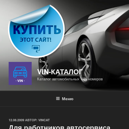
Перейти
к
содержимому
VIN-КАТАЛОГ
Каталог автомобильных VIN номеров
Меню
ОПУБЛИКОВАНО
12.08.2009
АВТОР:
VINCAT
Для работников автосервиса